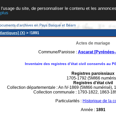
 l'usage du site, de personnaliser le contenu et les annonces
 plus
et documents d'archives en Pays Basque et Béarn
lantiques] (X)
> !1891
Actes de mariage
Commune/Paroisse :
Ascarat [Pyrénées-
Inventaire des registres d’état civil conservés au 
Registres paroissiaux
1705-1792 (5MI66 numéris
Registres d'état civil
Collection départementale : An IV-1869 (5MI66 numérisé), 
Collection communale : 1793-1822, 1863-18
Particularités :
Historique de la
Année :
1891