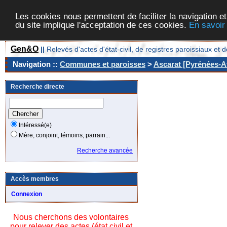
Les cookies nous permettent de faciliter la navigation et
du site implique l'acceptation de ces cookies.
En savoir
Gen&O
||
Relevés d'actes d'état-civil, de registres paroissiaux 
Navigation ::
Communes et paroisses
>
Ascarat [Pyrénées-At
Recherche directe
Intéressé(e)
Mère, conjoint, témoins, parrain...
Recherche avancée
Accès membres
Connexion
Nous cherchons des volontaires
pour relever des actes (état civil et