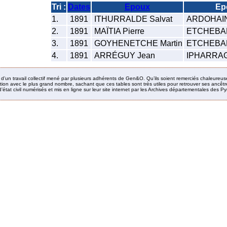
Tri :
Dates
Epoux
Ep
1.
1891
ITHURRALDE Salvat
ARDOHAIN
2.
1891
MAÏTIA Pierre
ETCHEBAR
3.
1891
GOYHENETCHE Martin
ETCHEBAR
4.
1891
ARRÉGUY Jean
IPHARRAG
it d’un travail collectif mené par plusieurs adhérents de Gen&O. Qu’ils soient remerciés chaleureus
ion avec le plus grand nombre, sachant que ces tables sont très utiles pour retrouver ses ancêtres
’état civil numérisés et mis en ligne sur leur site internet par les Archives départementales des 