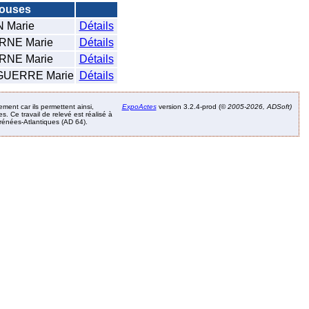
ouses
 Marie
Détails
NE Marie
Détails
NE Marie
Détails
UERRE Marie
Détails
ement car ils permettent ainsi,
ExpoActes
version 3.2.4-prod (©
2005-2026, ADSoft)
. Ce travail de relevé est réalisé à
Pyrénées-Atlantiques (AD 64).