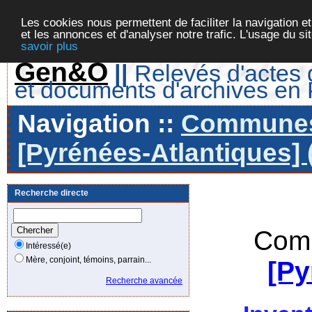
Les cookies nous permettent de faciliter la navigation et
et les annonces et d'analyser notre trafic. L'usage du s
savoir plus
Gen&O
||
Relevés d'actes d
et documents d'archives en
Navigation ::
Communes 
[Pyrénées-Atlantiques] 
Recherche directe
Comm
Intéressé(e)
Mère, conjoint, témoins, parrain...
[Py
Recherche avancée