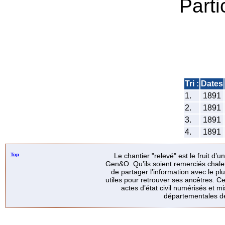
Parti
Tri :
Dates
1.
1891
2.
1891
3.
1891
4.
1891
Top
Le chantier "relevé" est le fruit d’
Gen&O. Qu’ils soient remerciés chale
de partager l’information avec le p
utiles pour retrouver ses ancêtres. Ce
actes d’état civil numérisés et mi
départementales de