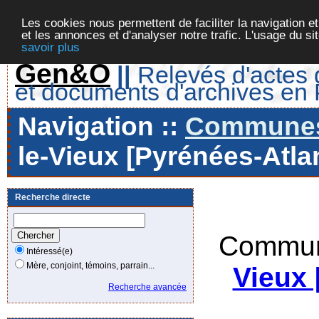
Les cookies nous permettent de faciliter la navigation et
et les annonces et d'analyser notre trafic. L'usage du s
savoir plus
Gen&O
||
Relevés d'actes d
et documents d'archives en
Navigation ::
Communes 
le-Vieux [Pyrénées-Atlan
Recherche directe
Commun
Intéressé(e)
Mère, conjoint, témoins, parrain...
Vieux 
Recherche avancée