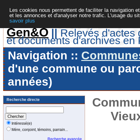
Les cookies nous permettent de faciliter la navigation et
et les annonces et d'analyser notre trafic. L'usage du s
savoir plus
Gen&O
||
Relevés d'actes d
et documents d'archives en
Navigation ::
Communes 
d'une commune ou paroi
années)
Commune
Recherche directe
Vieu
Intéressé(e)
Mère, conjoint, témoins, parrain...
Recherche avancée