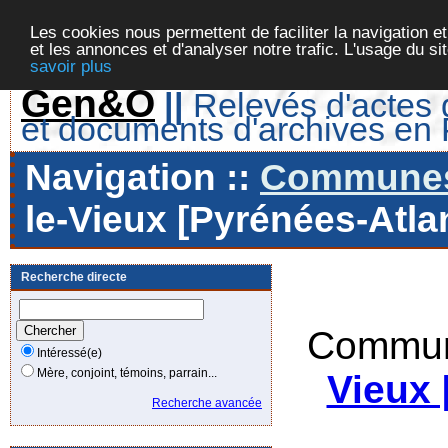
Les cookies nous permettent de faciliter la navigation et
et les annonces et d'analyser notre trafic. L'usage du s
savoir plus
Gen&O
||
Relevés d'actes d
et documents d'archives en
Navigation ::
Communes 
le-Vieux [Pyrénées-Atlan
Recherche directe
Commun
Intéressé(e)
Mère, conjoint, témoins, parrain...
Vieux 
Recherche avancée