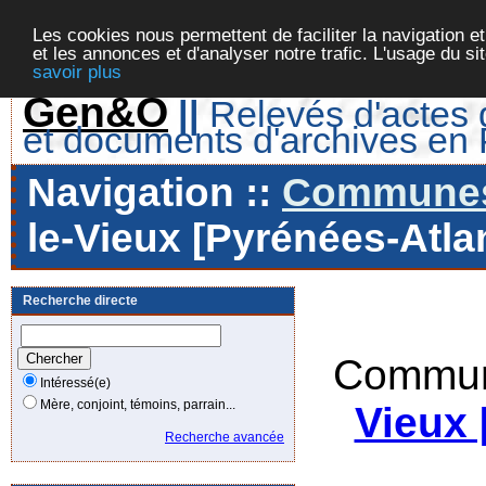
Les cookies nous permettent de faciliter la navigation et
et les annonces et d'analyser notre trafic. L'usage du s
savoir plus
Gen&O
||
Relevés d'actes d
et documents d'archives en
Navigation ::
Communes 
le-Vieux [Pyrénées-Atlan
Recherche directe
Commun
Intéressé(e)
Mère, conjoint, témoins, parrain...
Vieux 
Recherche avancée