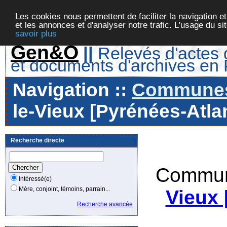
Les cookies nous permettent de faciliter la navigation et
et les annonces et d'analyser notre trafic. L'usage du s
savoir plus
Gen&O
||
Relevés d'actes d
et documents d'archives en
Navigation ::
Communes 
le-Vieux [Pyrénées-Atlan
Recherche directe
Commun
Intéressé(e)
Mère, conjoint, témoins, parrain...
Vieux 
Recherche avancée