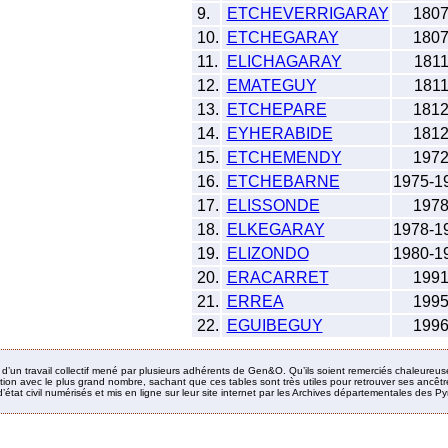
9.
ETCHEVERRIGARAY
180
10.
ETCHEGARAY
180
11.
ELICHAGARAY
181
12.
EMATEGUY
181
13.
ETCHEPARE
181
14.
EYHERABIDE
181
15.
ETCHEMENDY
197
16.
ETCHEBARNE
1975-1
17.
ELISSONDE
197
18.
ELKEGARAY
1978-1
19.
ELIZONDO
1980-1
20.
ERACARRET
199
21.
ERREA
199
22.
EGUIBEGUY
199
it d’un travail collectif mené par plusieurs adhérents de Gen&O. Qu’ils soient remerciés chaleureus
ion avec le plus grand nombre, sachant que ces tables sont très utiles pour retrouver ses ancêtres
’état civil numérisés et mis en ligne sur leur site internet par les Archives départementales des 