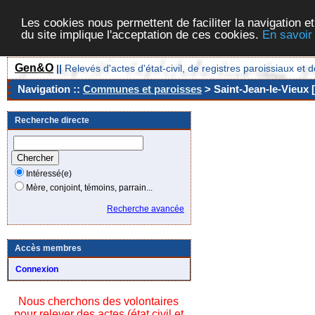
Les cookies nous permettent de faciliter la navigation et
du site implique l'acceptation de ces cookies.
En savoir
Gen&O
||
Relevés d'actes d'état-civil, de registres paroissiaux 
Navigation ::
Communes et paroisses
> Saint-Jean-le-Vieux 
Recherche directe
Intéressé(e)
Mère, conjoint, témoins, parrain...
Recherche avancée
Accès membres
Connexion
Nous cherchons des volontaires
pour relever des actes (état civil et