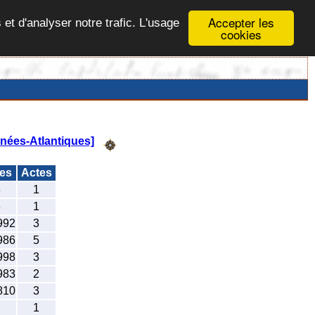
Accepter les
 et d'analyser notre trafic. L'usage
cookies
énées-Atlantiques]
des
Actes
3
1
3
1
992
3
986
5
998
3
983
2
810
3
7
1