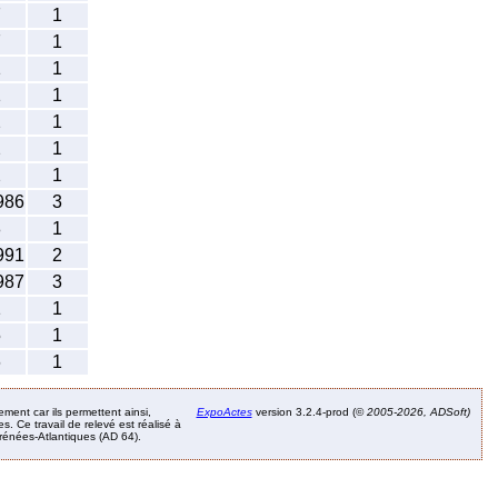
7
1
7
1
1
1
1
1
2
1
2
1
2
1
986
3
8
1
991
2
987
3
1
1
5
1
6
1
ement car ils permettent ainsi,
ExpoActes
version 3.2.4-prod (©
2005-2026, ADSoft)
. Ce travail de relevé est réalisé à
Pyrénées-Atlantiques (AD 64).