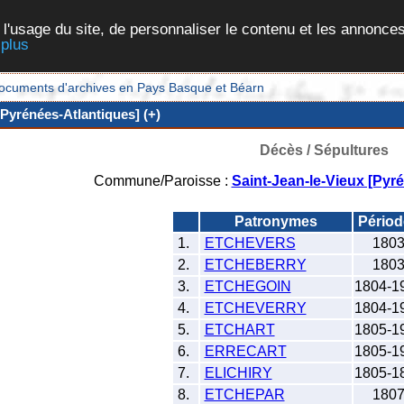
 l'usage du site, de personnaliser le contenu et les annonces
 plus
et documents d'archives en Pays Basque et Béarn
[Pyrénées-Atlantiques] (+)
Décès / Sépultures
Commune/Paroisse :
Saint-Jean-le-Vieux [Pyr
Patronymes
Pério
1.
ETCHEVERS
180
2.
ETCHEBERRY
180
3.
ETCHEGOIN
1804-1
4.
ETCHEVERRY
1804-1
5.
ETCHART
1805-1
6.
ERRECART
1805-1
7.
ELICHIRY
1805-1
8.
ETCHEPAR
180