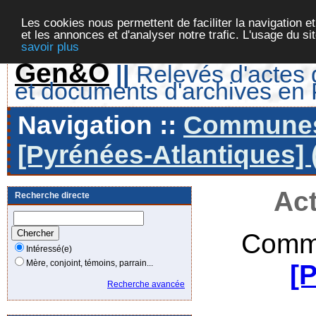
Les cookies nous permettent de faciliter la navigation et
et les annonces et d'analyser notre trafic. L'usage du s
savoir plus
Gen&O
||
Relevés d'actes d
et documents d'archives en
Navigation ::
Communes 
[Pyrénées-Atlantiques] 
Act
Recherche directe
Commu
Intéressé(e)
Mère, conjoint, témoins, parrain...
[
Recherche avancée