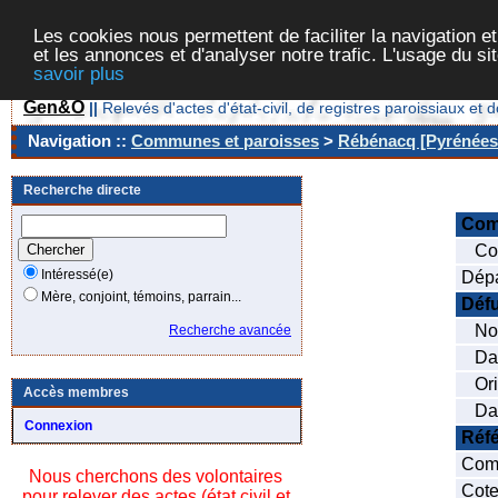
Les cookies nous permettent de faciliter la navigation et
et les annonces et d'analyser notre trafic. L'usage du s
savoir plus
Gen&O
||
Relevés d'actes d'état-civil, de registres paroissiaux 
Navigation ::
Communes et paroisses
>
Rébénacq [Pyrénées-
Recherche directe
Co
Cod
Intéressé(e)
Dépa
Mère, conjoint, témoins, parrain...
Déf
No
Recherche avancée
Date
Ori
Accès membres
Date
Connexion
Réf
Comm
Nous cherchons des volontaires
Cote
pour relever des actes (état civil et