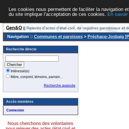
Les cookies nous permettent de faciliter la navigation et
du site implique l'acceptation de ces cookies.
En savoir
Gen&O
||
Relevés d'actes d'état-civil, de registres paroissiaux 
Navigation ::
Communes et paroisses
>
Préchacq-Josbaig [P
Recherche directe
Intéressé(e)
Mère, conjoint, témoins, parrain...
Recherche avancée
Accès membres
Connexion
Nous cherchons des volontaires
pour relever des actes (état civil et