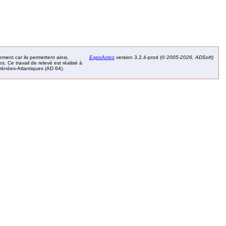
ement car ils permettent ainsi,
ExpoActes
version 3.2.4-prod (©
2005-2026, ADSoft)
. Ce travail de relevé est réalisé à
Pyrénées-Atlantiques (AD 64).