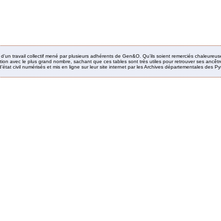
it d’un travail collectif mené par plusieurs adhérents de Gen&O. Qu’ils soient remerciés chaleureus
ion avec le plus grand nombre, sachant que ces tables sont très utiles pour retrouver ses ancêtres
’état civil numérisés et mis en ligne sur leur site internet par les Archives départementales des 