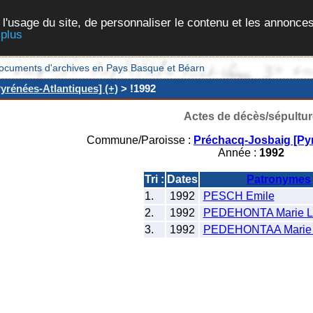
 l'usage du site, de personnaliser le contenu et les annonces
 plus
et documents d'archives en Pays Basque et Béarn
yrénées-Atlantiques] (+)
> !1992
Actes de décès/sépultur
Commune/Paroisse :
Préchacq-Josbaig [Pyr
Année :
1992
Tri :
Dates
Patronymes
1.
1992
PESCH Emile
2.
1992
PEDEHONTA Marie Le
3.
1992
PEDEHONTAA Marie 