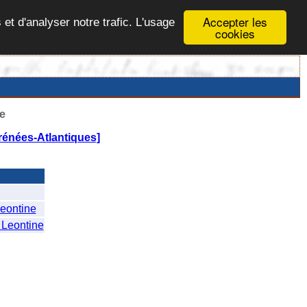
Accepter les
 et d'analyser notre trafic. L'usage
cookies
e
énées-Atlantiques]
ontine
Leontine