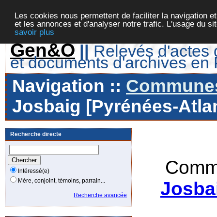
Les cookies nous permettent de faciliter la navigation et
et les annonces et d'analyser notre trafic. L'usage du s
savoir plus
Gen&O
||
Relevés d'actes d
et documents d'archives en
Navigation ::
Communes 
Josbaig [Pyrénées-Atlan
Recherche directe
Commu
Intéressé(e)
Mère, conjoint, témoins, parrain...
Josba
Recherche avancée