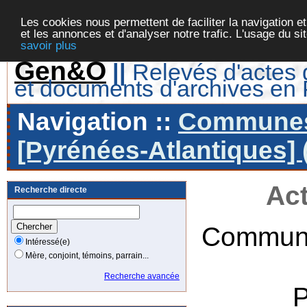
Les cookies nous permettent de faciliter la navigation et
et les annonces et d'analyser notre trafic. L'usage du s
savoir plus
Gen&O
||
Relevés d'actes d
et documents d'archives en
Navigation ::
Communes 
[Pyrénées-Atlantiques] 
Act
Recherche directe
Commune
Intéressé(e)
Mère, conjoint, témoins, parrain...
Recherche avancée
P