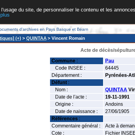
 l'usage du site, de personnaliser le contenu et les annonces
 plus
et documents d'archives en Pays Basque et Béarn
iques] (+)
>
QUINTAA
> Vincent Romain
Acte de décès/sépultur
Commune
:
Pau
Code INSEE :
64445
Département :
Pyrénées-Atl
Défunt
:
Nom :
QUINTAA
Vi
Date de l'acte :
19-11-1991
Origine :
Andoins
Date de naissance :
27/06/1905
Références
:
Commentaire général :
Acte à deman
Cote :
Fichier INSE