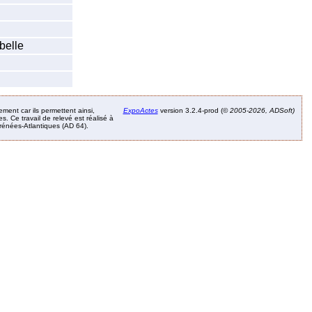
belle
ement car ils permettent ainsi,
ExpoActes
version 3.2.4-prod (©
2005-2026, ADSoft)
. Ce travail de relevé est réalisé à
Pyrénées-Atlantiques (AD 64).