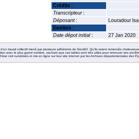
Crédits
:
Transcripteur
:
Déposant
:
Louradour Isa
Gestion
:
Date dépot initial
:
27 Jan 2020
it d’un travail collectif mené par plusieurs adhérents de Gen&O. Qu’ils soient remerciés chaleureus
ion avec le plus grand nombre, sachant que ces tables sont très utiles pour retrouver ses ancêtres
’état civil numérisés et mis en ligne sur leur site internet par les Archives départementales des 