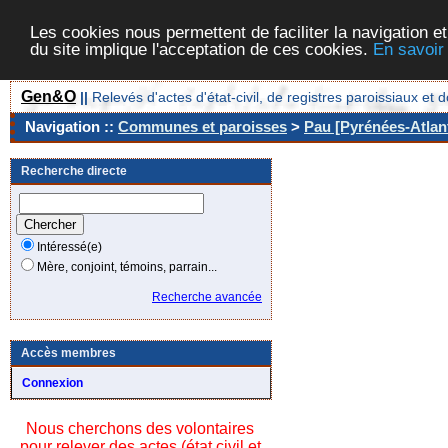
Les cookies nous permettent de faciliter la navigation et
du site implique l'acceptation de ces cookies.
En savoir
Gen&O
||
Relevés d'actes d'état-civil, de registres paroissiaux 
Navigation ::
Communes et paroisses
>
Pau [Pyrénées-Atlant
Recherche directe
Intéressé(e)
Mère, conjoint, témoins, parrain...
Recherche avancée
Accès membres
Connexion
Nous cherchons des volontaires
pour relever des actes (état civil et