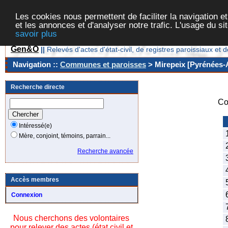
Les cookies nous permettent de faciliter la navigation et
et les annonces et d'analyser notre trafic. L'usage du s
savoir plus
Gen&O
||
Relevés d'actes d'état-civil, de registres paroissiaux 
Navigation ::
Communes et paroisses
> Mirepeix [Pyrénées-A
Recherche directe
Co
Intéressé(e)
1
Mère, conjoint, témoins, parrain...
2
Recherche avancée
3
4
Accès membres
5
6
Connexion
7
Nous cherchons des volontaires
8
pour relever des actes (état civil et