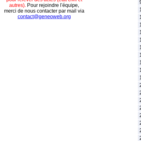
9
autres).
Pour rejoindre l'équipe,
1
merci de nous contacter par mail via
contact@geneoweb.org
1
1
1
1
1
1
1
1
1
2
2
2
2
2
2
2
2