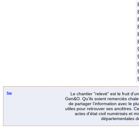
8
8
8
8
8
8
9
9
9
9
9
Top
Le chantier "relevé" est le fruit d’
Gen&O. Qu’ils soient remerciés chale
de partager l’information avec le p
utiles pour retrouver ses ancêtres. Ce
actes d’état civil numérisés et mi
départementales de