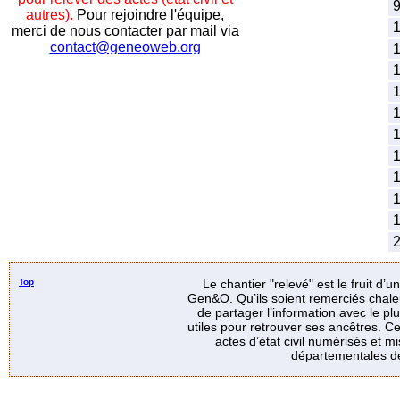
9
autres).
Pour rejoindre l'équipe,
1
merci de nous contacter par mail via
contact@geneoweb.org
1
1
1
1
1
1
1
1
1
2
Top
Le chantier "relevé" est le fruit d’
Gen&O. Qu’ils soient remerciés chale
de partager l’information avec le p
utiles pour retrouver ses ancêtres. Ce
actes d’état civil numérisés et mi
départementales de