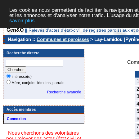
Les cookies nous permettent de faciliter la navigation et
et les annonces et d'analyser notre trafic. L'usage du s
savoir plus
Gen&O
||
Relevés d'actes d'état-civil, de registres paroissiaux 
Navigation ::
Communes et paroisses
> Lay-Lamidou [Pyréné
Recherche directe
Comm
Intéressé(e)
1
Mère, conjoint, témoins, parrain...
2
Recherche avancée
3
4
Accès membres
5
6
Connexion
7
Nous cherchons des volontaires
8
pour relever des actes (état civil et