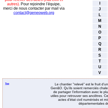
I
autres).
Pour rejoindre l'équipe,
merci de nous contacter par mail via
J
contact@geneoweb.org
L
M
N
O
P
Q
R
S
T
U
V
Top
Le chantier "relevé" est le fruit d’
Gen&O. Qu’ils soient remerciés chale
de partager l’information avec le p
utiles pour retrouver ses ancêtres. Ce
actes d’état civil numérisés et mi
départementales de