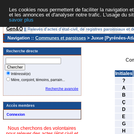
Les cookies nous permettent de faciliter la navigation et
et les annonces et d'analyser notre trafic. L'usage du s
savoir plus
Gen&O
||
Relevés d'actes d'état-civil, de registres paroissiaux 
Navigation ::
Communes et paroisses
> Juxue [Pyrénées-Atla
Recherche directe
Com
Initiales
Intéressé(e)
Mère, conjoint, témoins, parrain...
?
A
Recherche avancée
B
Ç
Accès membres
D
Connexion
E
G
Nous cherchons des volontaires
H
pour relever des actes (état civil et