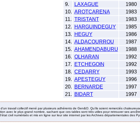
9.
LAXAGUE
1980
10.
AROTCARENA
1983
11.
TRISTANT
1983
12.
HARGUINDEGUY
1985
13.
HEGUY
1986
14.
ALDACOURROU
1987
15.
AHAMENDABURU
1988
16.
OLHARAN
1992
17.
ETCHEGOIN
1992
18.
CEDARRY
1993
19.
APESTEGUY
1996
20.
BERNARDE
1997
21.
BIDART
1997
it d’un travail collectif mené par plusieurs adhérents de Gen&O. Qu’ils soient remerciés chaleureus
ion avec le plus grand nombre, sachant que ces tables sont très utiles pour retrouver ses ancêtres
’état civil numérisés et mis en ligne sur leur site internet par les Archives départementales des 