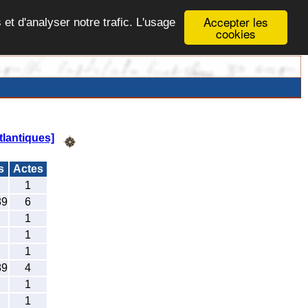
Accepter les
 et d'analyser notre trafic. L'usage
cookies
lantiques]
es
Actes
1
89
6
1
1
1
89
4
1
1