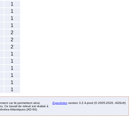
1
1
1
1
2
2
2
1
1
1
1
1
1
ement car ils permettent ainsi,
ExpoActes
version 3.2.4-prod (©
2005-2026, ADSoft)
. Ce travail de relevé est réalisé à
Pyrénées-Atlantiques (AD 64).