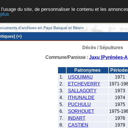
 l'usage du site, de personnaliser le contenu et les annonces
 plus
et documents d'archives en Pays Basque et Béarn
tiques] (+)
Décès / Sépultures
Commune/Paroisse :
Jaxu [Pyrénées-At
Patronymes
Périod
1.
USQUIMAU
1971
2.
ETCHEVERRY
1971-19
3.
SALLAGOITY
1973
4.
ITHUNALDE
1974
5.
PUCHULU
1975
6.
SORHOUET
1975-19
7.
INDART
1976
8.
CASTIEN
1979