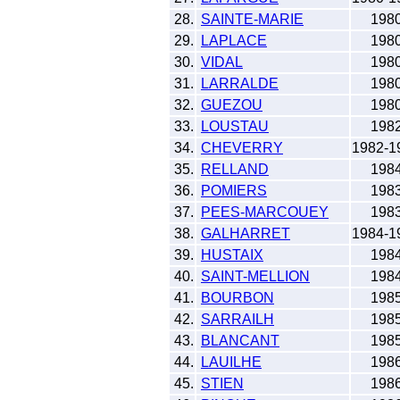
28.
SAINTE-MARIE
198
29.
LAPLACE
198
30.
VIDAL
198
31.
LARRALDE
198
32.
GUEZOU
198
33.
LOUSTAU
198
34.
CHEVERRY
1982-1
35.
RELLAND
198
36.
POMIERS
198
37.
PEES-MARCOUEY
198
38.
GALHARRET
1984-1
39.
HUSTAIX
198
40.
SAINT-MELLION
198
41.
BOURBON
198
42.
SARRAILH
198
43.
BLANCANT
198
44.
LAUILHE
198
45.
STIEN
198