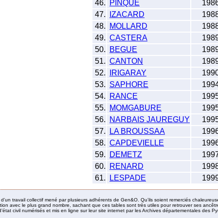
46.
PINQUE
198
47.
IZACARD
198
48.
MOLLARD
198
49.
CASTERA
198
50.
BEGUE
198
51.
CANTON
198
52.
IRIGARAY
199
53.
SAPHORE
199
54.
RANCE
199
55.
MOMGABURE
199
56.
NARBAIS JAUREGUY
199
57.
LA BROUSSAA
199
58.
CAPDEVIELLE
199
59.
DEMETZ
199
60.
RENARD
199
61.
LESPADE
199
it d’un travail collectif mené par plusieurs adhérents de Gen&O. Qu’ils soient remerciés chaleureus
ion avec le plus grand nombre, sachant que ces tables sont très utiles pour retrouver ses ancêtres
’état civil numérisés et mis en ligne sur leur site internet par les Archives départementales des 