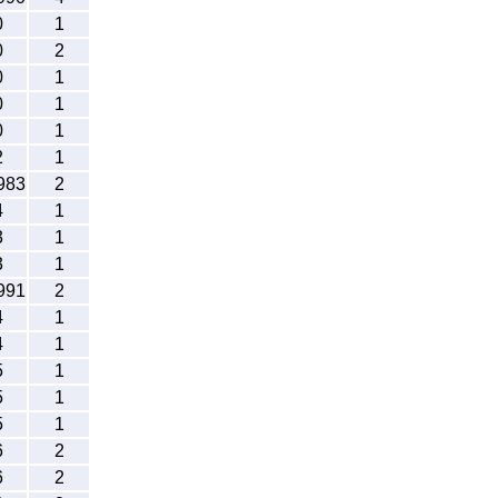
0
1
0
2
0
1
0
1
0
1
2
1
983
2
4
1
3
1
3
1
991
2
4
1
4
1
5
1
5
1
5
1
6
2
6
2