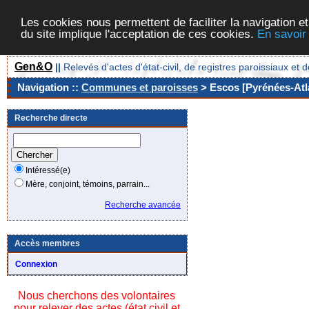
Les cookies nous permettent de faciliter la navigation et
du site implique l'acceptation de ces cookies.
En savoir
Gen&O
||
Relevés d'actes d'état-civil, de registres paroissiaux 
Navigation ::
Communes et paroisses
> Escos [Pyrénées-Atla
Recherche directe
Intéressé(e)
Mère, conjoint, témoins, parrain...
Recherche avancée
Accès membres
Connexion
Nous cherchons des volontaires
pour relever des actes (état civil et