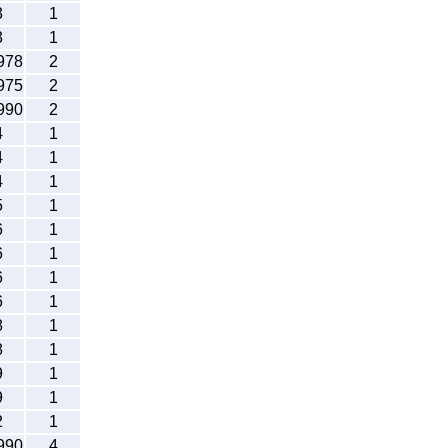
3
1
3
1
978
2
975
2
990
2
4
1
4
1
4
1
5
1
6
1
6
1
6
1
6
1
8
1
8
1
9
1
9
1
2
1
990
4