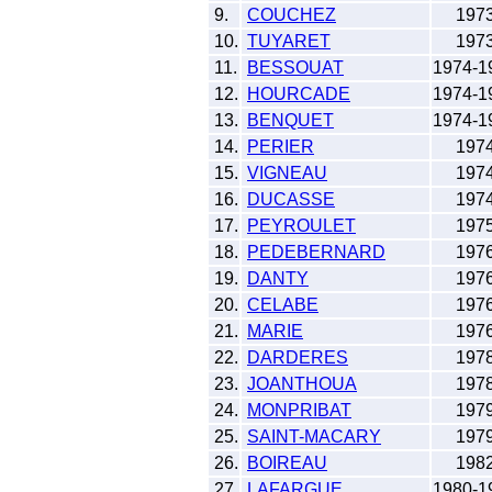
9.
COUCHEZ
197
10.
TUYARET
197
11.
BESSOUAT
1974-1
12.
HOURCADE
1974-1
13.
BENQUET
1974-1
14.
PERIER
197
15.
VIGNEAU
197
16.
DUCASSE
197
17.
PEYROULET
197
18.
PEDEBERNARD
197
19.
DANTY
197
20.
CELABE
197
21.
MARIE
197
22.
DARDERES
197
23.
JOANTHOUA
197
24.
MONPRIBAT
197
25.
SAINT-MACARY
197
26.
BOIREAU
198
27.
LAFARGUE
1980-1