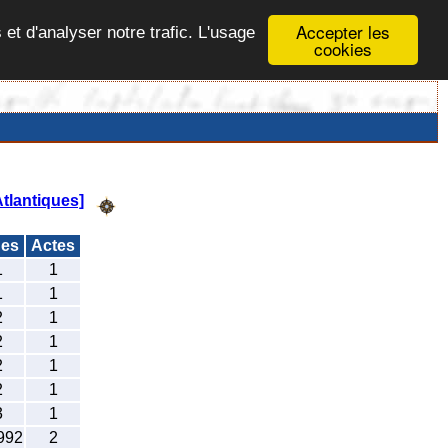
Accepter les
 et d'analyser notre trafic. L'usage
cookies
tlantiques]
des
Actes
1
1
1
1
2
1
2
1
2
1
2
1
3
1
992
2