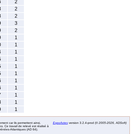
6
2
8
2
8
2
9
3
9
2
9
1
0
1
4
1
5
1
5
1
5
1
6
1
6
1
7
1
8
1
9
1
ement car ils permettent ainsi,
ExpoActes
version 3.2.4-prod (©
2005-2026, ADSoft)
. Ce travail de relevé est réalisé à
Pyrénées-Atlantiques (AD 64).