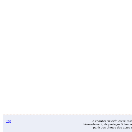
Top
Le chantier "relevé" est le fru
bénévolement, de partager l’informat
partir des photos des actes d