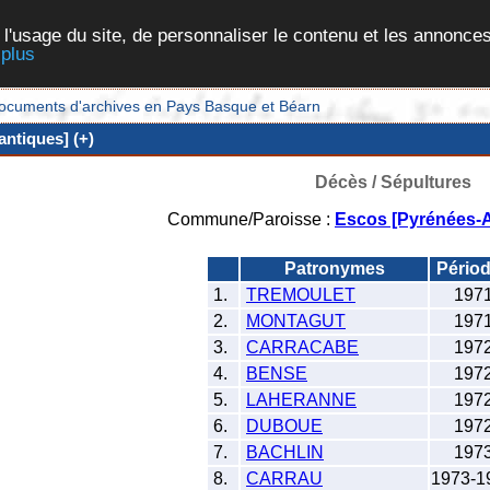
 l'usage du site, de personnaliser le contenu et les annonces
 plus
et documents d'archives en Pays Basque et Béarn
ntiques] (+)
Décès / Sépultures
Commune/Paroisse :
Escos [Pyrénées-A
Patronymes
Pério
1.
TREMOULET
197
2.
MONTAGUT
197
3.
CARRACABE
197
4.
BENSE
197
5.
LAHERANNE
197
6.
DUBOUE
197
7.
BACHLIN
197
8.
CARRAU
1973-1