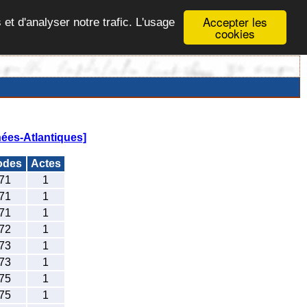
Accepter les
 et d'analyser notre trafic. L'usage
cookies
ées-Atlantiques]
odes
Actes
71
1
71
1
71
1
72
1
73
1
73
1
75
1
75
1