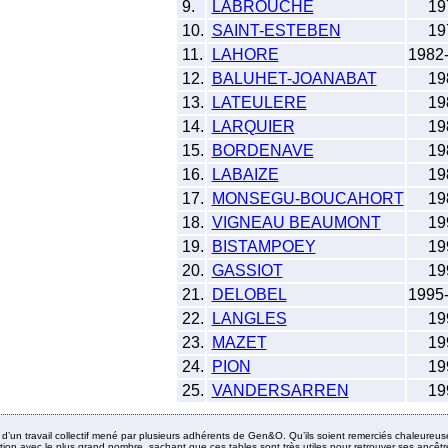
9.
LABROUCHE
19
10.
SAINT-ESTEBEN
19
11.
LAHORE
1982
12.
BALUHET-JOANABAT
19
13.
LATEULERE
19
14.
LARQUIER
19
15.
BORDENAVE
19
16.
LABAIZE
19
17.
MONSEGU-BOUCAHORT
19
18.
VIGNEAU BEAUMONT
19
19.
BISTAMPOEY
19
20.
GASSIOT
19
21.
DELOBEL
1995
22.
LANGLES
19
23.
MAZET
19
24.
PION
19
25.
VANDERSARREN
19
it d’un travail collectif mené par plusieurs adhérents de Gen&O. Qu’ils soient remerciés chaleureus
ion avec le plus grand nombre, sachant que ces tables sont très utiles pour retrouver ses ancêtres