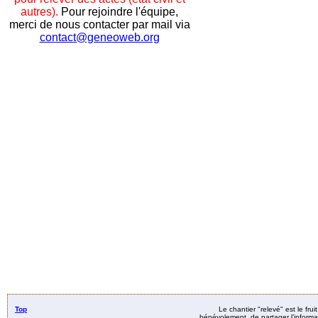
autres).
Pour rejoindre l'équipe,
merci de nous contacter par mail via
contact@geneoweb.org
Top
Le chantier "relevé" est le fru
bénévolement, de partager l’informat