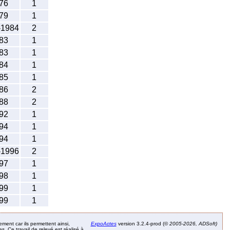
76
1
79
1
-1984
2
83
1
83
1
84
1
85
1
86
2
88
2
92
1
94
1
94
1
-1996
2
97
1
98
1
99
1
99
1
ement car ils permettent ainsi,
ExpoActes
version 3.2.4-prod (©
2005-2026, ADSoft)
. Ce travail de relevé est réalisé à