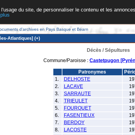
 l'usage du site, de personnaliser le contenu et les annonces
 plus
et documents d'archives en Pays Basque et Béarn
es-Atlantiques] (+)
Décès / Sépultures
Commune/Paroisse :
Castetpugon [Pyrén
Patronymes
Péri
1.
DELHOSTE
19
2.
LACAVE
19
3.
SARRAUTE
19
4.
TRIEULET
19
5.
FOURQUET
19
6.
FASENTIEUX
19
7.
BERDOY
19
8.
LACOSTE
19