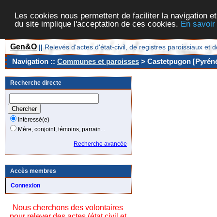
Les cookies nous permettent de faciliter la navigation et
du site implique l'acceptation de ces cookies.
En savoir
Gen&O
||
Relevés d'actes d'état-civil, de registres paroissiaux 
Navigation ::
Communes et paroisses
> Castetpugon [Pyréné
Recherche directe
Intéressé(e)
Mère, conjoint, témoins, parrain...
Recherche avancée
Accès membres
Connexion
Nous cherchons des volontaires
pour relever des actes (état civil et