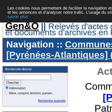
Les cookies nous permettent de faciliter la navigation et
et les annonces et d'analyser notre trafic. L'usage du s
savoir plus
Gen&O
||
Relevés d'actes d
et documents d'archives en
Navigation ::
Communes 
[Pyrénées-Atlantiques] 
Act
Recherche directe
Commu
Intéressé(e)
Mère, conjoint, témoins, parrain...
[
Recherche avancée
Pat