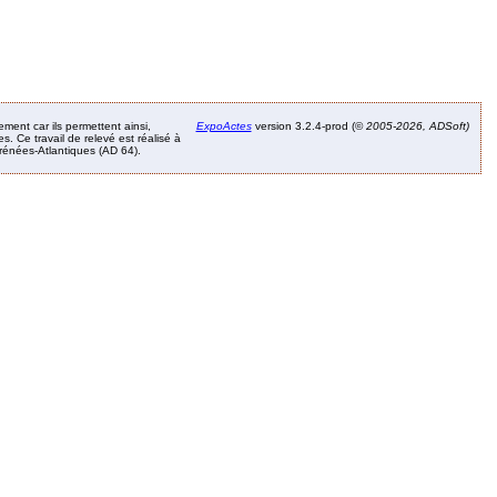
ement car ils permettent ainsi,
ExpoActes
version 3.2.4-prod (©
2005-2026, ADSoft)
. Ce travail de relevé est réalisé à
Pyrénées-Atlantiques (AD 64).