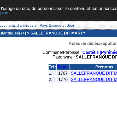
 l'usage du site, de personnaliser le contenu et les annonces
 plus
et documents d'archives en Pays Basque et Béarn
tlantiques] (+)
> SALLEFRANQUE DIT MARTY
Actes de décès/sépultur
Commune/Paroisse :
Castétis [Pyrénée
Patronyme :
SALLEFRANQUE DI
Tri :
Dates
Prénoms
1.
1767
SALLEFRANQUE DIT M
2.
1770
SALLEFRANQUE DIT M