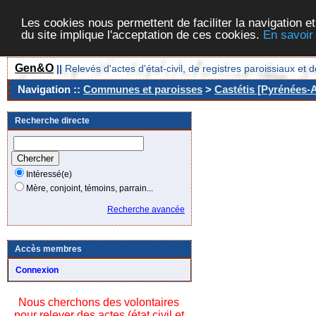
Les cookies nous permettent de faciliter la navigation et
du site implique l'acceptation de ces cookies.
En savoir
Gen&O
||
Relevés d'actes d'état-civil, de registres paroissiaux 
Navigation ::
Communes et paroisses
>
Castétis [Pyrénées-A
Recherche directe
Intéressé(e)
Mère, conjoint, témoins, parrain...
Recherche avancée
Accès membres
Connexion
Nous cherchons des volontaires
pour relever des actes (état civil et