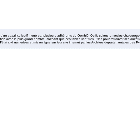
it d’un travail collectif mené par plusieurs adhérents de Gen&O. Qu’ils soient remerciés chaleureus
ion avec le plus grand nombre, sachant que ces tables sont très utiles pour retrouver ses ancêtres
’état civil numérisés et mis en ligne sur leur site internet par les Archives départementales des 