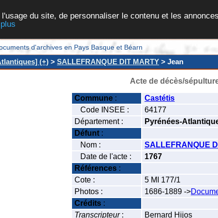
 l'usage du site, de personnaliser le contenu et les annonces
 plus
et documents d'archives en Pays Basque et Béarn
tlantiques] (+)
>
SALLEFRANQUE DIT MARTY
> Jean
Acte de décès/sépultur
Commune
:
Castétis
Code INSEE :
64177
Département :
Pyrénées-Atlantiqu
Défunt
:
Nom :
SALLEFRANQUE D
Date de l'acte :
1767
Références
:
Cote :
5 MI 177/1
Photos :
1686-1889 ->
Docume
Crédits
:
Transcripteur
:
Bernard Hijos