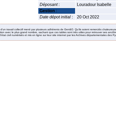
Déposant
:
Louradour Isabelle
Gestion
:
Date dépot initial
:
20 Oct 2022
it d’un travail collectif mené par plusieurs adhérents de Gen&O. Qu’ils soient remerciés chaleureus
ion avec le plus grand nombre, sachant que ces tables sont très utiles pour retrouver ses ancêtres
’état civil numérisés et mis en ligne sur leur site internet par les Archives départementales des 