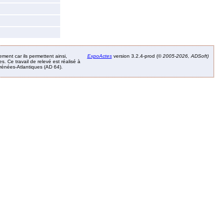
ement car ils permettent ainsi,
ExpoActes
version 3.2.4-prod (©
2005-2026, ADSoft)
. Ce travail de relevé est réalisé à
Pyrénées-Atlantiques (AD 64).