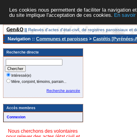
Les cookies nous permettent de faciliter la navigation et
du site implique l'acceptation de ces cookies.
En savoir
Gen&O
||
Relevés d'actes d'état-civil, de registres paroissiaux 
Navigation ::
Communes et paroisses
>
Castétis [Pyrénées-A
Recherche directe
Intéressé(e)
Mère, conjoint, témoins, parrain...
Recherche avancée
Accès membres
Connexion
Nous cherchons des volontaires
pour relever des actes (état civil et