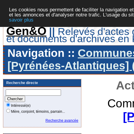
Les cookies nous permettent de faciliter la navigation et
et les annonces et d'analyser notre trafic. L'usage du s
savoir plus
Gen&O
||
Relevés d'actes d
et documents d'archives en
Navigation ::
Communes 
[Pyrénées-Atlantiques] 
Act
Recherche directe
Comm
Intéressé(e)
Mère, conjoint, témoins, parrain...
[
Recherche avancée