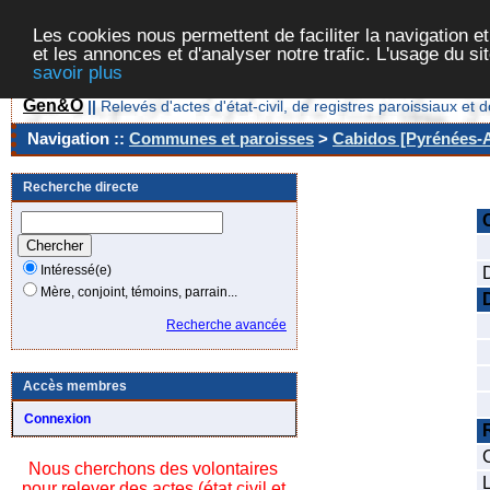
Les cookies nous permettent de faciliter la navigation et
et les annonces et d'analyser notre trafic. L'usage du s
savoir plus
Gen&O
||
Relevés d'actes d'état-civil, de registres paroissiaux 
Navigation ::
Communes et paroisses
>
Cabidos [Pyrénées-A
Recherche directe
Intéressé(e)
Mère, conjoint, témoins, parrain...
Recherche avancée
Accès membres
Connexion
Nous cherchons des volontaires
L
pour relever des actes (état civil et