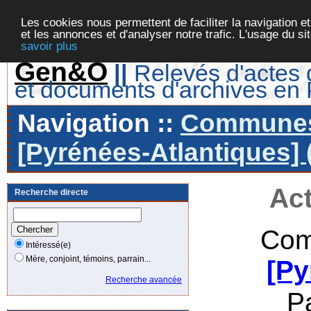
Les cookies nous permettent de faciliter la navigation et
et les annonces et d'analyser notre trafic. L'usage du s
savoir plus
Gen&O
||
Relevés d'actes d
et documents d'archives en
Navigation ::
Communes 
[Pyrénées-Atlantiques] 
Act
Recherche directe
Com
Intéressé(e)
Mère, conjoint, témoins, parrain...
[Py
Recherche avancée
P