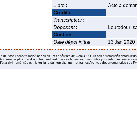
Libre :
Acte à deman
Crédits
:
Transcripteur
:
Déposant
:
Louradour Is
Gestion
:
Date dépot initial
:
13 Jan 2020
it d’un travail collectif mené par plusieurs adhérents de Gen&O. Qu’ils soient remerciés chaleureus
ion avec le plus grand nombre, sachant que ces tables sont très utiles pour retrouver ses ancêtres
’état civil numérisés et mis en ligne sur leur site internet par les Archives départementales des 