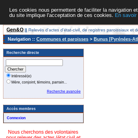
Les cookies nous permettent de faciliter la navigation et
du site implique l'acceptation de ces cookies.
En savoir
Gen&O
||
Relevés d'actes d'état-civil, de registres paroissiaux 
Navigation ::
Communes et paroisses
>
Bunus [Pyrénées-Atl
Recherche directe
Intéressé(e)
Mère, conjoint, témoins, parrain...
Recherche avancée
Accès membres
Connexion
Nous cherchons des volontaires
pour relever des actes (état civil et