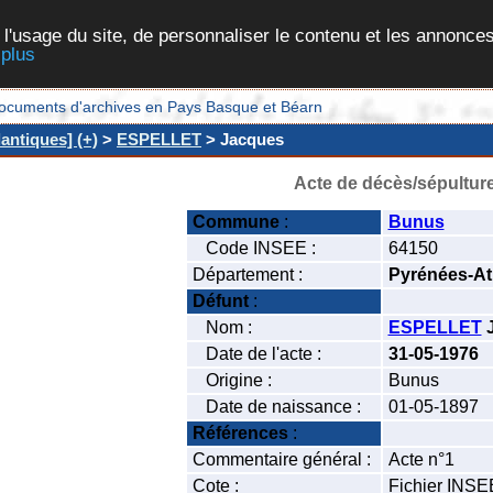
 l'usage du site, de personnaliser le contenu et les annonces
 plus
et documents d'archives en Pays Basque et Béarn
antiques] (+)
>
ESPELLET
> Jacques
Acte de décès/sépultur
Commune
:
Bunus
Code INSEE :
64150
Département :
Pyrénées-At
Défunt
:
Nom :
ESPELLET
Date de l'acte :
31-05-1976
Origine :
Bunus
Date de naissance :
01-05-1897
Références
:
Commentaire général :
Acte n°1
Cote :
Fichier INSE