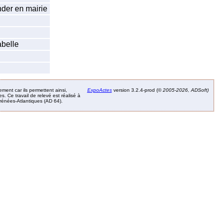
der en mairie
abelle
ement car ils permettent ainsi,
ExpoActes
version 3.2.4-prod (©
2005-2026, ADSoft)
. Ce travail de relevé est réalisé à
Pyrénées-Atlantiques (AD 64).