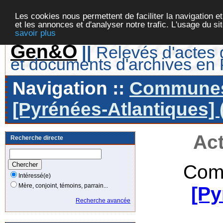
Les cookies nous permettent de faciliter la navigation et
et les annonces et d'analyser notre trafic. L'usage du s
savoir plus
Gen&O
||
Relevés d'actes d
et documents d'archives en
Navigation ::
Communes 
[Pyrénées-Atlantiques] 
Act
Recherche directe
Com
Intéressé(e)
Mère, conjoint, témoins, parrain...
[Py
Recherche avancée