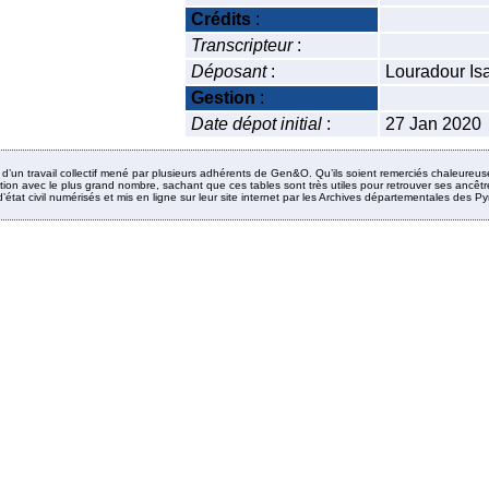
Crédits
:
Transcripteur
:
Déposant
:
Louradour Is
Gestion
:
Date dépot initial
:
27 Jan 2020
it d’un travail collectif mené par plusieurs adhérents de Gen&O. Qu’ils soient remerciés chaleureus
ion avec le plus grand nombre, sachant que ces tables sont très utiles pour retrouver ses ancêtres
’état civil numérisés et mis en ligne sur leur site internet par les Archives départementales des 