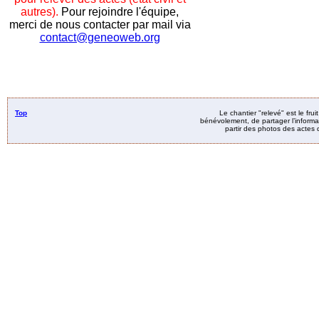
autres).
Pour rejoindre l'équipe,
merci de nous contacter par mail via
contact@geneoweb.org
Top
Le chantier "relevé" est le fru
bénévolement, de partager l’informat
partir des photos des actes d