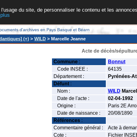
 l'usage du site, de personnaliser le contenu et les annonces
 plus
et documents d'archives en Pays Basque et Béarn
lantiques] (+)
>
WILD
> Marcelle Jeanne
Acte de décès/sépultur
Commune
:
Bonnut
Code INSEE :
64135
Département :
Pyrénées-At
Défunt
:
Nom :
WILD
Marcel
Date de l'acte :
02-04-1992
Origine :
Paris 2E Arr
Date de naissance :
20/08/1890
Références
:
Commentaire général :
Acte à deman
Cote :
Fichier INSE