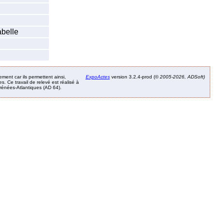
abelle
ement car ils permettent ainsi,
ExpoActes
version 3.2.4-prod (©
2005-2026, ADSoft)
. Ce travail de relevé est réalisé à
Pyrénées-Atlantiques (AD 64).