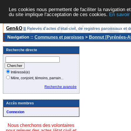
Les cookies nous permettent de faciliter la navigation et
du site implique l'acceptation de ces cookies.
En savoir
Gen&O
||
Relevés d'actes d'état-civil, de registres paroissiaux 
Navigation ::
Communes et paroisses
>
Bonnut [Pyrénées-At
Recherche directe
Intéressé(e)
Mère, conjoint, témoins, parrain...
Recherche avancée
Accès membres
Connexion
Nous cherchons des volontaires
pour relever des actes (état civil et