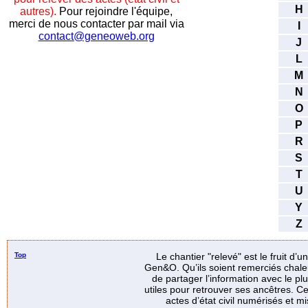
H
autres).
Pour rejoindre l'équipe,
merci de nous contacter par mail via
I
contact@geneoweb.org
J
L
M
N
O
P
R
S
T
U
Y
Z
Top
Le chantier "relevé" est le fruit d’
Gen&O. Qu’ils soient remerciés chale
de partager l’information avec le p
utiles pour retrouver ses ancêtres. Ce
actes d’état civil numérisés et mi