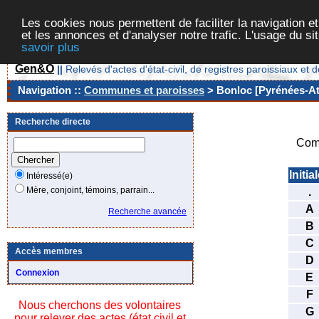
Les cookies nous permettent de faciliter la navigation et
et les annonces et d'analyser notre trafic. L'usage du s
savoir plus
Gen&O
||
Relevés d'actes d'état-civil, de registres paroissiaux 
Navigation ::
Communes et paroisses
> Bonloc [Pyrénées-Atl
Recherche directe
Com
Initia
Intéressé(e)
Mère, conjoint, témoins, parrain...
.
A
Recherche avancée
B
C
Accès membres
D
Connexion
E
F
Nous cherchons des volontaires
G
pour relever des actes (état civil et