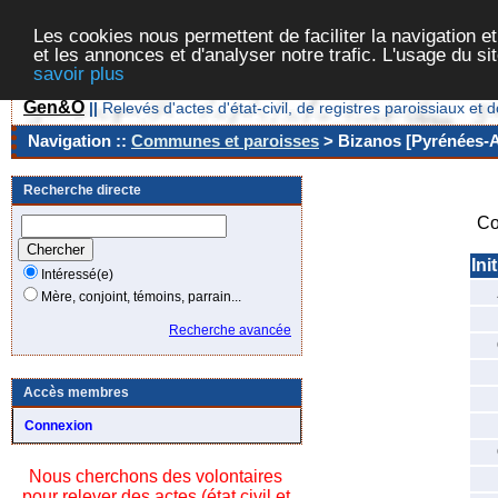
Les cookies nous permettent de faciliter la navigation et
et les annonces et d'analyser notre trafic. L'usage du s
savoir plus
Gen&O
||
Relevés d'actes d'état-civil, de registres paroissiaux 
Navigation ::
Communes et paroisses
> Bizanos [Pyrénées-At
Recherche directe
Co
Ini
Intéressé(e)
Mère, conjoint, témoins, parrain...
Recherche avancée
Accès membres
Connexion
Nous cherchons des volontaires
pour relever des actes (état civil et