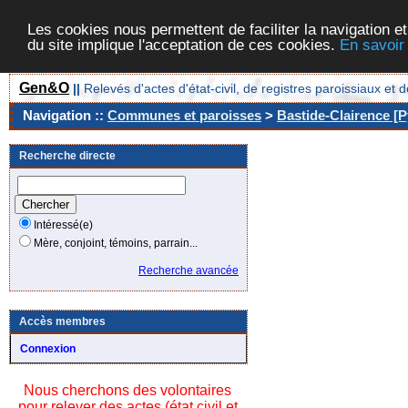
Les cookies nous permettent de faciliter la navigation et
du site implique l'acceptation de ces cookies.
En savoir
Gen&O
||
Relevés d'actes d'état-civil, de registres paroissiaux 
Navigation ::
Communes et paroisses
>
Bastide-Clairence [P
Recherche directe
Intéressé(e)
Mère, conjoint, témoins, parrain...
Recherche avancée
Accès membres
Connexion
Nous cherchons des volontaires
pour relever des actes (état civil et