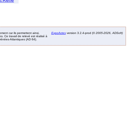
t Rene
ement car ils permettent ainsi,
ExpoActes
version 3.2.4-prod (©
2005-2026, ADSoft)
. Ce travail de relevé est réalisé à
Pyrénées-Atlantiques (AD 64).