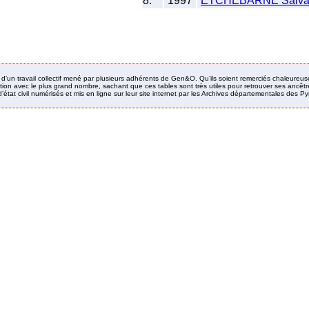
8.
1997
ETCHEBARNE Salva
it d’un travail collectif mené par plusieurs adhérents de Gen&O. Qu’ils soient remerciés chaleureus
ion avec le plus grand nombre, sachant que ces tables sont très utiles pour retrouver ses ancêtres
’état civil numérisés et mis en ligne sur leur site internet par les Archives départementales des 