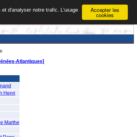
Accepter les
 et d'analyser notre trafic. L'usage
cookies
e
rénées-Atlantiques]
rnand
h Henri
 Marthe