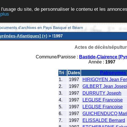
 l'usage du site, de personnaliser le contenu et les annonces
 plus
et documents d'archives en Pays Basque et Béarn
yrénées-Atlantiques] (+)
> !1997
Actes de décès/sépultur
Commune/Paroisse :
Bastide-Clairence [Py
Année :
1997
Tri :
Dates
Patronymes
1.
1997
HIRIGOYEN Jean Fe
2.
1997
GILBERT Jean Josep
3.
1997
DURRUTY Joseph
4.
1997
LEGLISE Francoise
5.
1997
LEGLISE Francoise
6.
1997
GUICHENDUCQ Marie
7.
1997
ELISSALDE Bernard