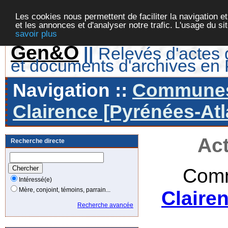
Les cookies nous permettent de faciliter la navigation et
et les annonces et d'analyser notre trafic. L'usage du s
savoir plus
Gen&O
||
Relevés d'actes d
et documents d'archives en
Navigation ::
Communes 
Clairence [Pyrénées-Atl
Act
Recherche directe
Comm
Intéressé(e)
Mère, conjoint, témoins, parrain...
Claire
Recherche avancée