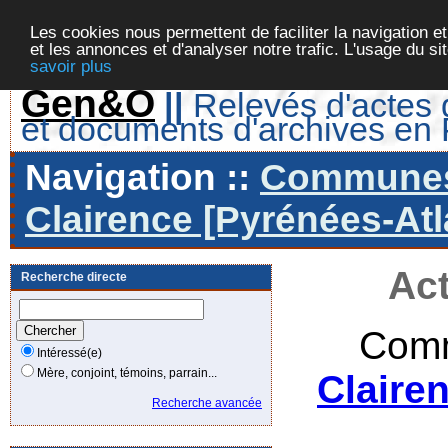
Les cookies nous permettent de faciliter la navigation et
et les annonces et d'analyser notre trafic. L'usage du s
savoir plus
Gen&O
||
Relevés d'actes d
et documents d'archives en
Navigation ::
Communes 
Clairence [Pyrénées-Atl
Act
Recherche directe
Comm
Intéressé(e)
Mère, conjoint, témoins, parrain...
Claire
Recherche avancée