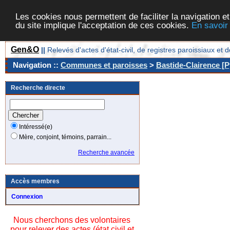
Les cookies nous permettent de faciliter la navigation et
du site implique l'acceptation de ces cookies.
En savoir
Gen&O
||
Relevés d'actes d'état-civil, de registres paroissiaux 
Navigation ::
Communes et paroisses
>
Bastide-Clairence [P
Recherche directe
Intéressé(e)
Mère, conjoint, témoins, parrain...
Recherche avancée
Accès membres
Connexion
Nous cherchons des volontaires
pour relever des actes (état civil et