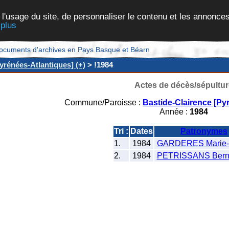
 l'usage du site, de personnaliser le contenu et les annonces
 plus
et documents d'archives en Pays Basque et Béarn
yrénées-Atlantiques] (+)
> !1984
Actes de décès/sépultur
Commune/Paroisse :
Bastide-Clairence [Py
Année :
1984
Tri :
Dates
Patronymes
1.
1984
GARDERES Marie-
2.
1984
PETRISSANS Bern