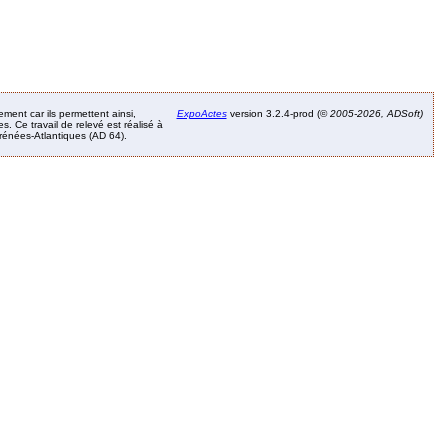
ement car ils permettent ainsi,
ExpoActes
version 3.2.4-prod (©
2005-2026, ADSoft)
. Ce travail de relevé est réalisé à
Pyrénées-Atlantiques (AD 64).