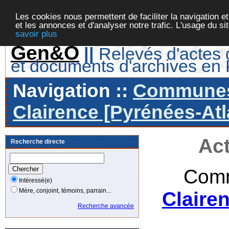
Les cookies nous permettent de faciliter la navigation et
et les annonces et d'analyser notre trafic. L'usage du s
savoir plus
Gen&O
||
Relevés d'actes d
et documents d'archives en
Navigation ::
Communes 
Clairence [Pyrénées-Atl
Act
Recherche directe
Comm
Intéressé(e)
Mère, conjoint, témoins, parrain...
Claire
Recherche avancée