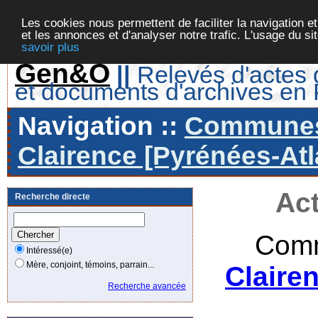
Les cookies nous permettent de faciliter la navigation et
et les annonces et d'analyser notre trafic. L'usage du s
savoir plus
Gen&O
||
Relevés d'actes d
et documents d'archives en
Navigation ::
Communes 
Clairence [Pyrénées-Atl
Act
Recherche directe
Comm
Intéressé(e)
Mère, conjoint, témoins, parrain...
Claire
Recherche avancée