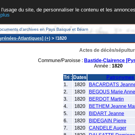
 l'usage du site, de personnaliser le contenu et les annonces
 plus
et documents d'archives en Pays Basque et Béarn
yrénées-Atlantiques] (+)
> !1820
Actes de décès/sépultur
Commune/Paroisse :
Bastide-Clairence [Py
Année :
1820
Tri :
Dates
Patronymes
1.
1820
BACARDATS Jeann
2.
1820
BEGOUS Marie Ann
3.
1820
BERDOT Martin
4.
1820
BETHEM Jeanne Mar
5.
1820
BIDART Jeanne
6.
1820
BIDEGAIN Pierre
7.
1820
CANDELE Auger