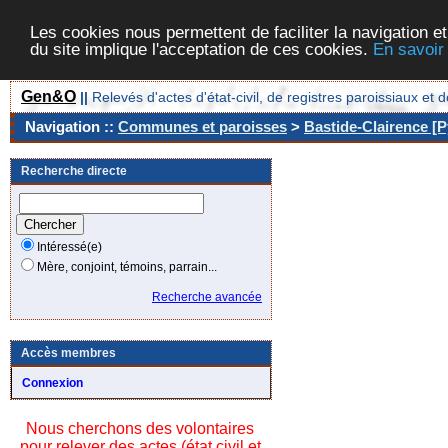
Les cookies nous permettent de faciliter la navigation et
du site implique l'acceptation de ces cookies.
En savoir
Gen&O
||
Relevés d'actes d'état-civil, de registres paroissiaux 
Navigation ::
Communes et paroisses
>
Bastide-Clairence [P
Recherche directe
Intéressé(e)
Mère, conjoint, témoins, parrain...
Recherche avancée
Accès membres
Connexion
Nous cherchons des volontaires
pour relever des actes (état civil et