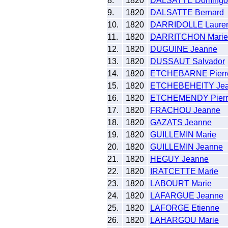
8.
1820
DALSATTE Domingo
9.
1820
DALSATTE Bernard
10.
1820
DARRIDOLLE Lauren
11.
1820
DARRITCHON Marie
12.
1820
DUGUINE Jeanne
13.
1820
DUSSAUT Salvador
14.
1820
ETCHEBARNE Pierr
15.
1820
ETCHEBEHEITY Je
16.
1820
ETCHEMENDY Pierr
17.
1820
FRACHOU Jeanne
18.
1820
GAZATS Jeanne
19.
1820
GUILLEMIN Marie
20.
1820
GUILLEMIN Jeanne
21.
1820
HEGUY Jeanne
22.
1820
IRATCETTE Marie
23.
1820
LABOURT Marie
24.
1820
LAFARGUE Jeanne
25.
1820
LAFORGE Etienne
26.
1820
LAHARGOU Marie