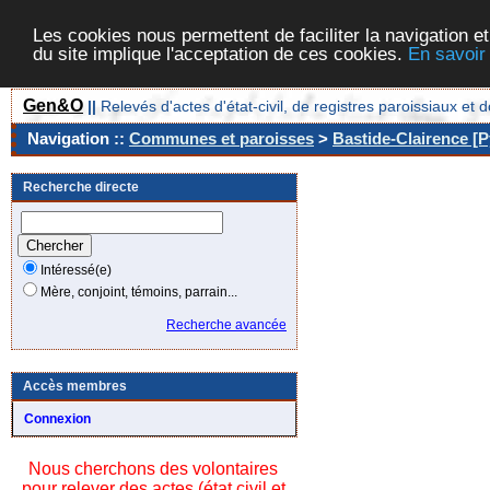
Les cookies nous permettent de faciliter la navigation et
du site implique l'acceptation de ces cookies.
En savoir
Gen&O
||
Relevés d'actes d'état-civil, de registres paroissiaux 
Navigation ::
Communes et paroisses
>
Bastide-Clairence [P
Recherche directe
Intéressé(e)
Mère, conjoint, témoins, parrain...
Recherche avancée
Accès membres
Connexion
Nous cherchons des volontaires
pour relever des actes (état civil et