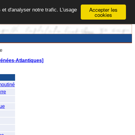
Accepter les
 et d'analyser notre trafic. L'usage
cookies
e
rénées-Atlantiques]
outiné
rre
ue