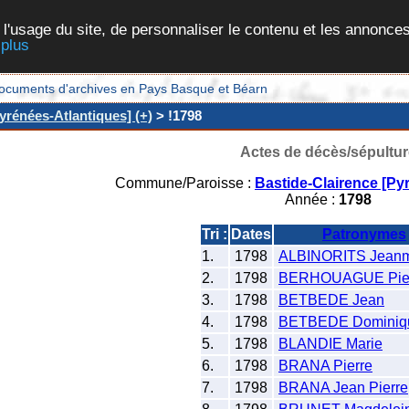
 l'usage du site, de personnaliser le contenu et les annonces
 plus
et documents d'archives en Pays Basque et Béarn
yrénées-Atlantiques] (+)
> !1798
Actes de décès/sépultur
Commune/Paroisse :
Bastide-Clairence [Py
Année :
1798
Tri :
Dates
Patronymes
1.
1798
ALBINORITS Jeanm
2.
1798
BERHOUAGUE Pie
3.
1798
BETBEDE Jean
4.
1798
BETBEDE Dominiq
5.
1798
BLANDIE Marie
6.
1798
BRANA Pierre
7.
1798
BRANA Jean Pierre