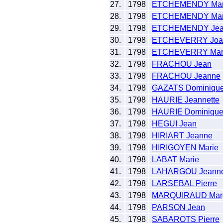
27.
1798
ETCHEMENDY Mar
28.
1798
ETCHEMENDY Mar
29.
1798
ETCHEMENDY Je
30.
1798
ETCHEVERRY Joa
31.
1798
ETCHEVERRY Mar
32.
1798
FRACHOU Jean
33.
1798
FRACHOU Jeanne
34.
1798
GAZATS Dominiqu
35.
1798
HAURIE Jeannette
36.
1798
HAURIE Dominiqu
37.
1798
HEGUI Jean
38.
1798
HIRIART Jeanne
39.
1798
HIRIGOYEN Marie
40.
1798
LABAT Marie
41.
1798
LAHARGOU Jeann
42.
1798
LARSEBAL Pierre
43.
1798
MARQUIRAUD Marg
44.
1798
PARSON Jean
45.
1798
SABAROTS Pierre