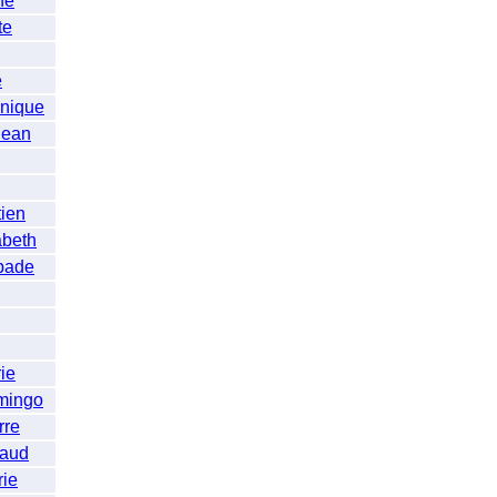
ne
te
e
nique
ean
ien
beth
bade
ie
ingo
re
aud
ie