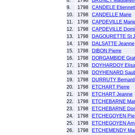
8.
1798
BRUNET Magdelei
9.
1798
CANDELE Etiennet
10.
1798
CANDELLE Marie
11.
1798
CAPDEVILLE Mari
12.
1798
CAPDEVILLE Domi
13.
1798
DAGOURETTE St J
14.
1798
DALSATTE Jeanne
15.
1798
DIBON Pierre
16.
1798
DORGAMBIDE Grat
17.
1798
DOYHARDOY Elisa
18.
1798
DOYHENARD Sau
19.
1798
DURRUTY Bernard
20.
1798
ETCHART Pierre
21.
1798
ETCHART Jeanne
22.
1798
ETCHEBARNE Mar
23.
1798
ETCHEBARNE Dom
24.
1798
ETCHEGOYEN Pier
25.
1798
ETCHEGOYEN Arn
26.
1798
ETCHEMENDY Mar