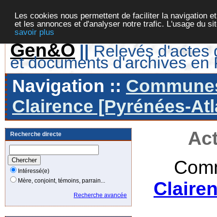
Les cookies nous permettent de faciliter la navigation et
et les annonces et d'analyser notre trafic. L'usage du s
savoir plus
Gen&O
||
Relevés d'actes d
et documents d'archives en
Navigation ::
Communes 
Clairence [Pyrénées-Atl
Act
Recherche directe
Comm
Intéressé(e)
Mère, conjoint, témoins, parrain...
Claire
Recherche avancée