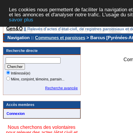
Les cookies nous permettent de faciliter la navigation et
et les annonces et d'analyser notre trafic. L'usage du s
savoir plus
Gen&O
||
Relevés d'actes d'état-civil, de registres paroissiaux 
Navigation ::
Communes et paroisses
> Barcus [Pyrénées-Atl
Recherche directe
Com
Intéressé(e)
Mère, conjoint, témoins, parrain...
Recherche avancée
Accès membres
Connexion
Nous cherchons des volontaires
pour relever des actes (état civil et