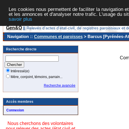
Les cookies nous permettent de faciliter la navigation et
et les annonces et d'analyser notre trafic. L'usage du s
savoir plus
Gen&O
||
Relevés d'actes d'état-civil, de registres paroissiaux 
Navigation ::
Communes et paroisses
> Barcus [Pyrénées-Atl
Recherche directe
Com
Intéressé(e)
Mère, conjoint, témoins, parrain...
Recherche avancée
Accès membres
Connexion
Nous cherchons des volontaires
pour relever des actes (état civil et