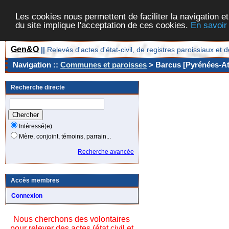
Les cookies nous permettent de faciliter la navigation et
du site implique l'acceptation de ces cookies.
En savoir
Gen&O
||
Relevés d'actes d'état-civil, de registres paroissiaux 
Navigation ::
Communes et paroisses
> Barcus [Pyrénées-Atl
Recherche directe
Intéressé(e)
Mère, conjoint, témoins, parrain...
Recherche avancée
Accès membres
Connexion
Nous cherchons des volontaires
pour relever des actes (état civil et