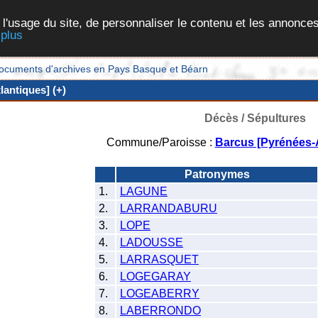
 l'usage du site, de personnaliser le contenu et les annonces
 plus
et documents d'archives en Pays Basque et Béarn
antiques] (+)
Décès / Sépultures
Commune/Paroisse :
Barcus [Pyrénées-A
Patronymes
1.
LAGUNE
2.
LARRANDABURU
3.
LOPE
4.
LADOUSSE
5.
LARRASQUET
6.
LOGEGARAY
7.
LOGEABERRY
8.
LABERRONDO