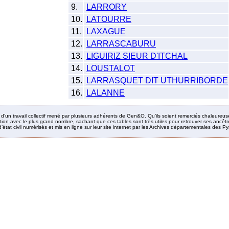
9.
LARRORY
10.
LATOURRE
11.
LAXAGUE
12.
LARRASCABURU
13.
LIGUIRIZ SIEUR D'ITCHAL
14.
LOUSTALOT
15.
LARRASQUET DIT UTHURRIBORDE
16.
LALANNE
it d’un travail collectif mené par plusieurs adhérents de Gen&O. Qu’ils soient remerciés chaleureus
ion avec le plus grand nombre, sachant que ces tables sont très utiles pour retrouver ses ancêtres
’état civil numérisés et mis en ligne sur leur site internet par les Archives départementales des 