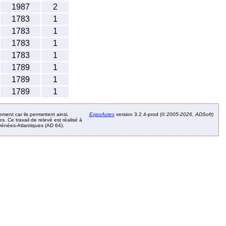
1987
2
1783
1
1783
1
1783
1
1783
1
1789
1
1789
1
1789
1
ement car ils permettent ainsi,
ExpoActes
version 3.2.4-prod (©
2005-2026, ADSoft)
. Ce travail de relevé est réalisé à
Pyrénées-Atlantiques (AD 64).