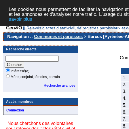
Les cookies nous permettent de faciliter la navigation et
et les annonces et d'analyser notre trafic. L'usage du s
savoir plus
Gen&O
||
Relevés d'actes d'état-civil, de registres paroissiaux 
Navigation ::
Communes et paroisses
> Barcus [Pyrénées-Atl
Recherche directe
Com
Intéressé(e)
Mère, conjoint, témoins, parrain...
1.
2.
Recherche avancée
3.
4.
Accès membres
5.
Connexion
6.
7.
Nous cherchons des volontaires
8.
pour relever des actes (état civil et