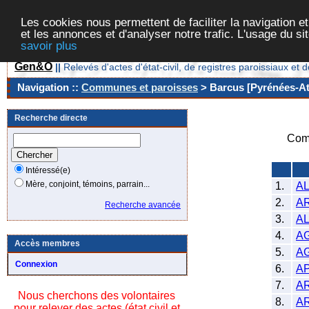
Les cookies nous permettent de faciliter la navigation et
et les annonces et d'analyser notre trafic. L'usage du s
savoir plus
Gen&O
||
Relevés d'actes d'état-civil, de registres paroissiaux 
Navigation ::
Communes et paroisses
> Barcus [Pyrénées-Atl
Recherche directe
Com
Intéressé(e)
Mère, conjoint, témoins, parrain...
1.
A
2.
A
Recherche avancée
3.
A
4.
A
Accès membres
5.
A
Connexion
6.
A
7.
A
Nous cherchons des volontaires
8.
A
pour relever des actes (état civil et