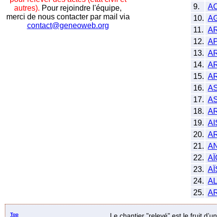
9.
A
autres).
Pour rejoindre l'équipe,
merci de nous contacter par mail via
10.
A
contact@geneoweb.org
11.
A
12.
A
13.
A
14.
A
15.
A
16.
A
17.
A
18.
A
19.
A
20.
A
21.
A
22.
A
23.
A
24.
A
25.
A
Top
Le chantier "relevé" est le fruit d’