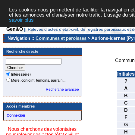
Les cookies nous permettent de faciliter la navigation et
et les annonces et d'analyser notre trafic. L'usage du s
savoir plus
Gen&O
||
Relevés d'actes d'état-civil, de registres paroissiaux 
Navigation ::
Communes et paroisses
> Aurions-Idernes [Pyr
Recherche directe
Commune
Initiales
Intéressé(e)
Mère, conjoint, témoins, parrain...
?
A
Recherche avancée
B
C
Accès membres
D
Connexion
F
G
Nous cherchons des volontaires
H
pour relever des actes (état civil et