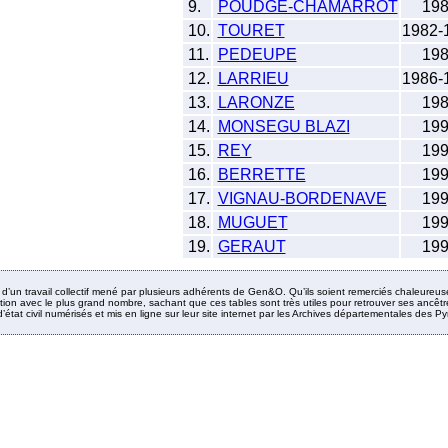
9.
POUDGE-CHAMARROT
19
10.
TOURET
1982-
11.
PEDEUPE
19
12.
LARRIEU
1986-
13.
LARONZE
19
14.
MONSEGU BLAZI
19
15.
REY
19
16.
BERRETTE
19
17.
VIGNAU-BORDENAVE
19
18.
MUGUET
19
19.
GERAUT
19
it d’un travail collectif mené par plusieurs adhérents de Gen&O. Qu’ils soient remerciés chaleureus
ion avec le plus grand nombre, sachant que ces tables sont très utiles pour retrouver ses ancêtres
’état civil numérisés et mis en ligne sur leur site internet par les Archives départementales des 