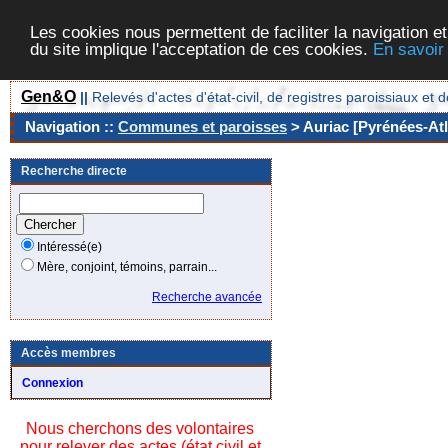
Les cookies nous permettent de faciliter la navigation et
du site implique l'acceptation de ces cookies.
En savoir
Gen&O
||
Relevés d'actes d'état-civil, de registres paroissiaux 
Navigation ::
Communes et paroisses
> Auriac [Pyrénées-Atl
Recherche directe
Intéressé(e)
Mère, conjoint, témoins, parrain...
Recherche avancée
Accès membres
Connexion
Nous cherchons des volontaires
pour relever des actes (état civil et