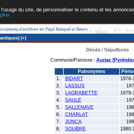
 l'usage du site, de personnaliser le contenu et les annonces
 plus
et documents d'archives en Pays Basque et Béarn
antiques] (+)
Décès / Sépultures
Commune/Paroisse :
Auriac [Pyrénées
Patronymes
Péri
1.
BIDART
1976-
2.
LASSUS
19
3.
LAGRABETTE
1979-
4.
SAULE
19
5.
SALLENAVE
19
6.
CHARLAT
19
7.
JUNCA
19
8.
SOUBRE
1980-