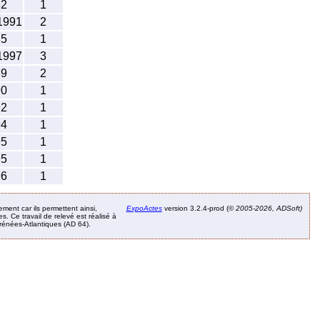
82
1
1991
2
85
1
1997
3
89
2
90
1
92
1
94
1
95
1
95
1
96
1
ement car ils permettent ainsi,
ExpoActes
version 3.2.4-prod (©
2005-2026, ADSoft)
. Ce travail de relevé est réalisé à
Pyrénées-Atlantiques (AD 64).