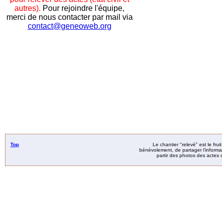
autres).
Pour rejoindre l'équipe,
merci de nous contacter par mail via
contact@geneoweb.org
Top
Le chantier "relevé" est le fru
bénévolement, de partager l’informat
partir des photos des actes d