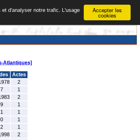
Accepter les
 et d'analyser notre trafic. L'usage
cookies
-Atlantiques]
odes
Actes
1978
2
77
1
1983
2
79
1
81
1
80
1
82
1
1998
2