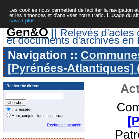
Les cookies nous permettent de faciliter la navigation et
et les annonces et d'analyser notre trafic. L'usage du s
savoir plus
Gen&O
||
Relevés d'actes d
et documents d'archives en
Navigation ::
Communes 
[Pyrénées-Atlantiques] 
Act
Recherche directe
Com
Intéressé(e)
Mère, conjoint, témoins, parrain...
[
Recherche avancée
Pat