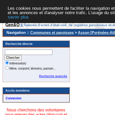
Les cookies nous permettent de faciliter la navigation et
et les annonces et d'analyser notre trafic. L'usage du s
savoir plus
Gen&O
||
Relevés d'actes d'état-civil, de registres paroissiaux 
Navigation ::
Communes et paroisses
>
Asson [Pyrénées-Atla
Recherche directe
Intéressé(e)
Mère, conjoint, témoins, parrain...
Recherche avancée
Accès membres
Connexion
Nous cherchons des volontaires
pour relever des actes (état civil et