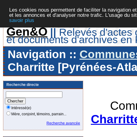
Les cookies nous permettent de faciliter la navigation et
et les annonces et d'analyser notre trafic. L'usage du s
savoir plus
Gen&O
||
Relevés d'actes d
et documents d'archives en
Navigation ::
Communes 
Charritte [Pyrénées-Atla
Recherche directe
Comm
Intéressé(e)
Mère, conjoint, témoins, parrain...
Charritt
Recherche avancée